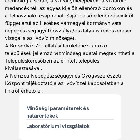
technológia során, a szivattyútelepeken, a víztároló
medencéknél, az egyes kijelölt ellenőrző pontokon és
a felhasználói csapoknál. Saját belső ellenőrzéseinktől
függetlenül az illetékes vármegyei kormányhivatal
népegészségügyi főosztálya/osztálya is rendszeresen
vizsgálja az ivóvíz minőségét.
A Borsodvíz Zrt. ellátási területéhez tartozó
települések jellemző vízminőség adatai megtekintheti a
Településkeresőben
az érintett település
kiválasztásával.
A Nemzeti Népegészségügyi és Gyógyszerészeti
Központ tájékoztatója az ivóvízzel kapcsolatban a
linkről érhető el.
Minőségi paraméterek és
határértékek
Laboratóriumi vizsgálatok