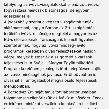
kifolyólag az ivóvízvizsgálatokkal ellenőrzött ivóvíz
fogyasztása nemcsak biztonságos, de egyben
egészséges is.
A jogszabály szerint elvégzett vizsgálatok tudják
alátámasztani, hogy a Borsodvíz Zrt. szolgáltatási
területén ivóvíz minősége megfelel a magyar és az
EU-s előírásoknak. Társaságunk kiemelt figyelmet
szentel annak, hogy az ivóvízminőség-javító
programok keretében olyan fejlesztéseket hajtson
végre, melyek biztosítják a szigorodó elvárások
teljesítését is. A
Svájci - Magyar Együttműködési
Program
keretében jelenleg is több településen zajlik
az ivóvíz minőségének javítása. Erről bővebben is
olvashat a Támogatásból megvalósuló fejlesztések
menüpontban.
A Borsodvíz Zrt. saját tanúsított laboratóriumaiban
folyamatosan ellenőrizzük az ivóvíz minőségét. Ennek
érdekében mintákat veszünk a kutaknál, a tisztítási