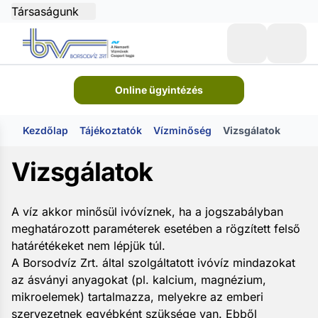
Társaságunk
Online ügyintézés
Kezdőlap
Tájékoztatók
Vízminőség
Vizsgálatok
Vizsgálatok
A víz akkor minősül ivóvíznek, ha a jogszabályban
meghatározott paraméterek esetében a rögzített felső
határétékeket nem lépjük túl.
A Borsodvíz Zrt. által szolgáltatott ivóvíz mindazokat
az ásványi anyagokat (pl. kalcium, magnézium,
mikroelemek) tartalmazza, melyekre az emberi
szervezetnek egyébként szüksége van. Ebből