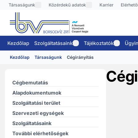
Társaságunk
Közérdekű adatok
Karrier
Elérhet
Kezdőlap
Szolgáltatásaink
Tájékoztatók
Ügyin
Kezdőlap
Társaságunk
Cégirányítás
Cégi
Cégbemutatás
Alapdokumentumok
Szolgáltatási terület
Szervezeti egységek
Szolgáltatásaink
További elérhetőségek