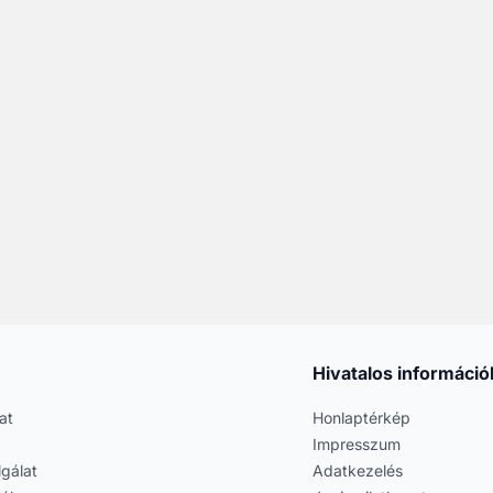
Hivatalos információ
at
Honlaptérkép
Impresszum
lgálat
Adatkezelés