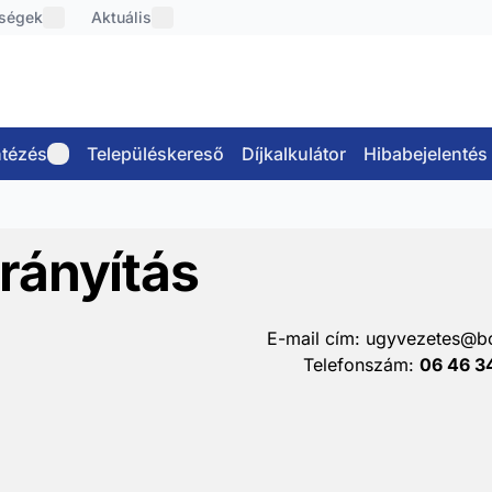
őségek
Aktuális
tézés
Településkereső
Díjkalkulátor
Hibabejelentés
rányítás
E-mail cím:
ugyvezetes@bo
Telefonszám:
06 46 3