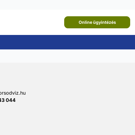
Online ügyintézés
rsodviz.hu
43 044